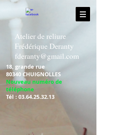
Atelier de reliure
Frédérique Deranty
fderanty@gmail.com
18, grande rue
80340 CHUIGNOLLES
Nouveau numéro de
téléphone
Tél :
03.64.25.32.13