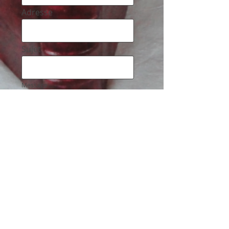
Adresse
Sujet
Message
Envoyer
Age
nda